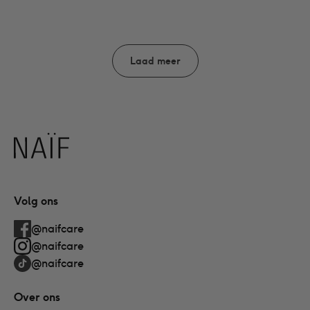
Laad meer
Naïf
Volg ons
@naifcare
@naifcare
@naifcare
Over ons