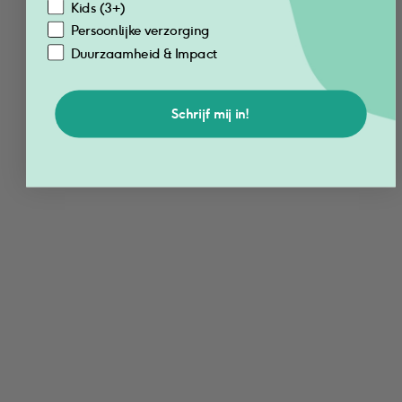
Kids (3+)
Persoonlijke verzorging
Uitverkocht
Voeg toe
Duurzaamheid & Impact
Schrijf mij in!
Voedende Shampoo 
Verzachtende 
voor Kids 100ML
Conditioner voor 
Kids 100ml
€
6.49
€
3.25
€
6.49
€
3.25