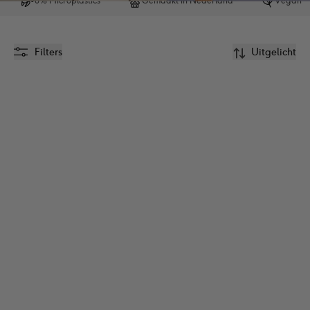
0% Microplastics
Gemaakt in Nederland
Vegan
Filters
Uitgelicht
Anti-klit Haarlotion 
voor Baby & Kids 
150ml
€
15.99