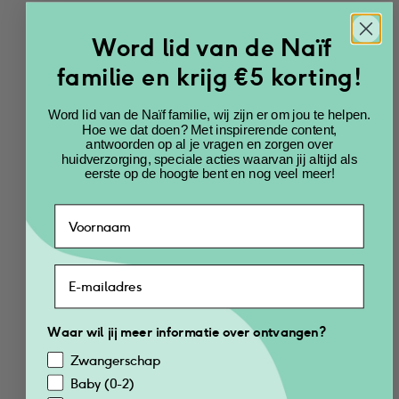
Voeg toe
Voeg toe
Word lid van de Naïf
familie en krijg €5 korting!
Word lid van de Naïf familie, wij zijn er om jou te helpen.
Hoe we dat doen? Met inspirerende content,
antwoorden op al je vragen en zorgen over
0%
parfum
huidverzorging, speciale acties waarvan jij altijd als
eerste op de hoogte bent en nog veel meer!
Waterless Shampoo 
2-in-1 Shampoo & 
navulpoeder voor 
Body Wash 0% 
Waar wil jij meer informatie over ontvangen?
Baby & Kids 25gr
Parfum voor Baby & 
Kids 200ml 
Zwangerschap
Baby (0-2)
€
9.99
€
5
€
12.99
€
6.50