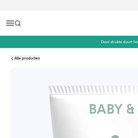
Search
Door drukte duurt he
Alle producten