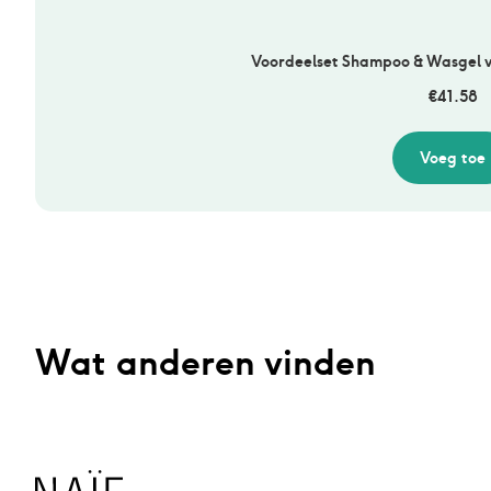
Voordeelset Shampoo & Wasgel v
€
41.58
Voeg toe
Wat anderen vinden
Naïf