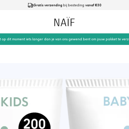
Gratis verzending
bij besteding
vanaf €30
Op werkdagen
vóór 21:00
besteld is
dezelfde dag verzonden
Naïf
t op dit moment iets langer dan je van ons gewend bent om jouw pakket te ver