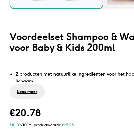
Voordeelset Shampoo & Wa
voor Baby & Kids 200ml
2 producten met natuurlijke ingrediënten voor het haa
lichaam
Reinigt haar en huid op milde wijze met natuurlijke ol
Lees meer
Voorkomt jeuk, huidirritatie en droge huid
0% SLES
€
20.78
Geen microplastics en minerale oliën
·
€
10.39
/100ml
productwaarde
€
25.98