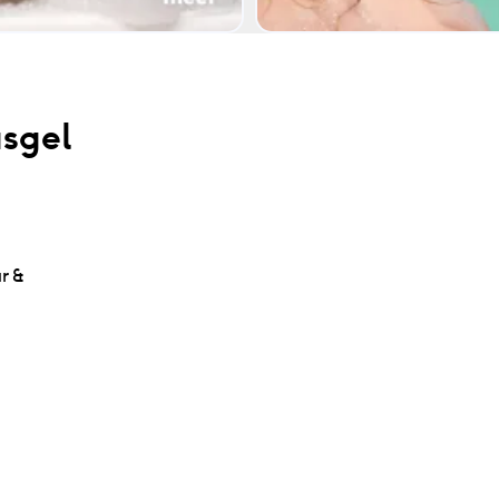
sgel
r &
iën