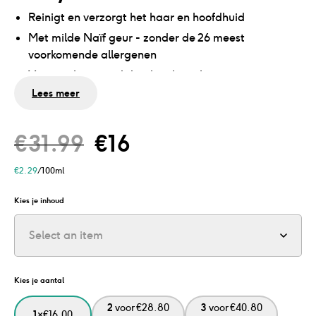
Reinigt en verzorgt het haar en hoofdhuid
Met milde Naïf geur - zonder de 26 meest
voorkomende allergenen
Voor zachte, goed doorkambare haren
Lees meer
Veilig voor de ogen, zonder SLES, siliconen en
microplastics
Dermatologisch getest en vegan
€
31.99
€
16
Fles leeg? Bespaar 76% plastic met een
navulverpakking
€
2.29
/100ml
Kies je inhoud
Select an item
Kies je aantal
2
voor
€
28.80
3
voor
€
40.80
1
×
€
16.00