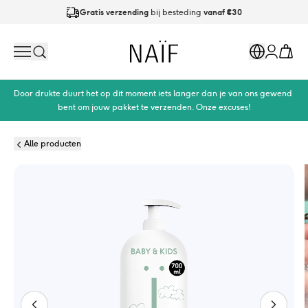
Gratis verzending
bij besteding
vanaf €30
Op werkdagen
vóór 21:00
besteld is
dezelfde dag verzonden
Naïf
Search
Markets
Cart
Account
Door drukte duurt het op dit moment iets langer dan je van ons gewend 
bent om jouw pakket te verzenden. Onze excuses!
Alle producten