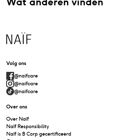
Wat anderen vinden
Naïf
Volg ons
@naifcare
@naifcare
@naifcare
Over ons
Over Naïf
Naïf Responsibility
Naïf is B Corp gecertificeerd