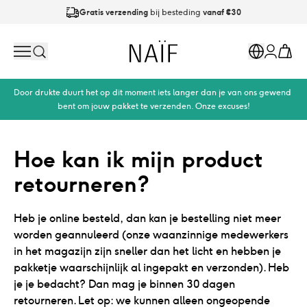
Gratis verzending
bij besteding
vanaf €30
Op werkdagen
vóór 21:00
besteld is
dezelfde dag verzonden
Naïf
Search
Markets
Cart
Account
Door drukte duurt het op dit moment iets langer dan je van ons gewend 
bent om jouw pakket te verzenden. Onze excuses!
Hoe kan ik mijn product 
retourneren?
Heb je online besteld, dan kan je bestelling niet meer
worden geannuleerd (onze waanzinnige medewerkers
in het magazijn zijn sneller dan het licht en hebben je
pakketje waarschijnlijk al ingepakt en verzonden). Heb
je je bedacht? Dan mag je binnen 30 dagen
retourneren. Let op: we kunnen alleen ongeopende