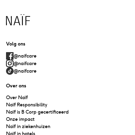
Naïf
Volg ons
@naifcare
@naifcare
@naifcare
Over ons
Over Naïf
Naïf Responsibility
Naïf is B Corp gecertificeerd
Onze impact
Naïf in ziekenhuizen
Naïf in hotels