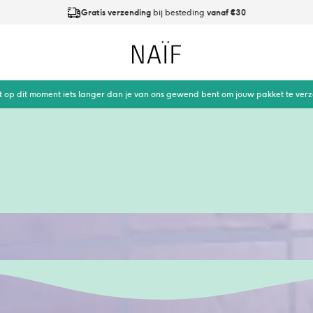
Gratis verzending
bij besteding
vanaf €30
Op werkdagen
vóór 21:00
besteld is
dezelfde dag verzonden
Naïf
t op dit moment iets langer dan je van ons gewend bent om jouw pakket te ver
gt, met alleen de
 Was en verzorg het
conen.