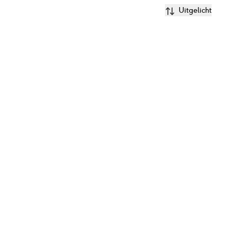
Uitgelicht
nde Shampoo voor Baby & Kids 100ml
€
6.99