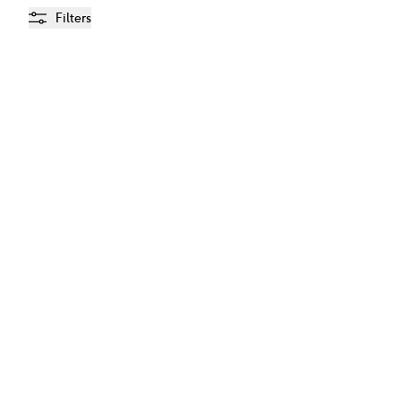
Filters
Voedende Shampoo voor Baby & Kid
€
3.99