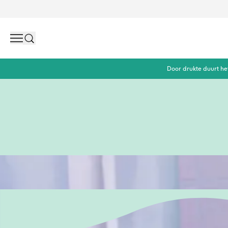
Search
Door drukte duurt he
Noem ons Naïf, maar wij geloven in verzorging die verzor
beste ingrediënten. Want jij hebt al genóég aan je hoofd.
haar van je baby & kids zonder microplastics, SLES en sili
Naïf. Verzorging zonder zorgen.