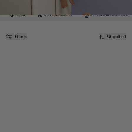
Vegan
0% Microplastics
Gemaakt in Nederland
Filters
Uitgelicht
Voordeelset 
Voordeelset 
Voedende Shampoo 
Shampoo & 