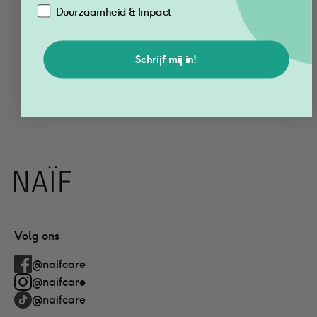
Voordeelset Hair 
Duurzaamheid & Impact
Care voor Kids 
100ml
€
16.80
Schrijf mij in!
Voeg toe
Naïf
Volg ons
@naifcare
@naifcare
@naifcare