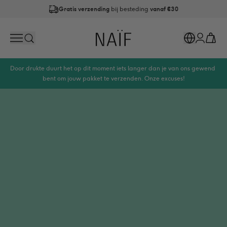
Gratis verzending
bij besteding
vanaf €30
Op werkdagen
vóór 21:00
besteld is
dezelfde dag verzonden
Naïf
Search
Markets
Cart
Account
Door drukte duurt het op dit moment iets langer dan je van ons gewend 
bent om jouw pakket te verzenden. Onze excuses!
Noem ons Naïf, maar wij geloven in verzorging die
verzorgt, met alleen de beste ingrediënten. Want jij
hebt al genóég aan je hoofd. Was en verzorg het haar
van je baby & kids zonder microplastics, SLES en
siliconen.
Naïf. Verzorging zonder zorgen.