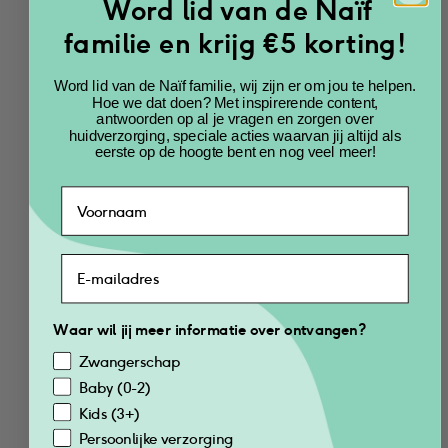
Word lid van de Naïf
Voordeelset 
Voordeelset 
Shampoo & Wasgel 
Shampoo & Wasgel 
familie en krijg €5 korting!
voor Baby & Kids 
voor Baby & Kids 
500ml
200ml
Word lid van de Naïf familie, wij zijn er om jou te helpen.
€
41.58
€
20.78
Hoe we dat doen? Met inspirerende content,
antwoorden op al je vragen en zorgen over
huidverzorging, speciale acties waarvan jij altijd als
eerste op de hoogte bent en nog veel meer!
Voeg toe
Voeg toe
Voordeelset
Waar wil jij meer informatie over ontvangen?
Zwangerschap
Baby (0-2)
Kids (3+)
Persoonlijke verzorging