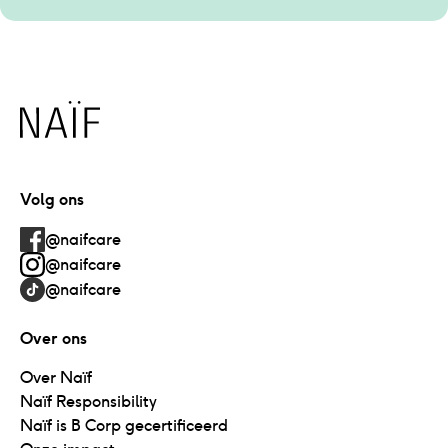
Naïf
Volg ons
@naifcare
@naifcare
@naifcare
Over ons
Over Naïf
Naïf Responsibility
Naïf is B Corp gecertificeerd