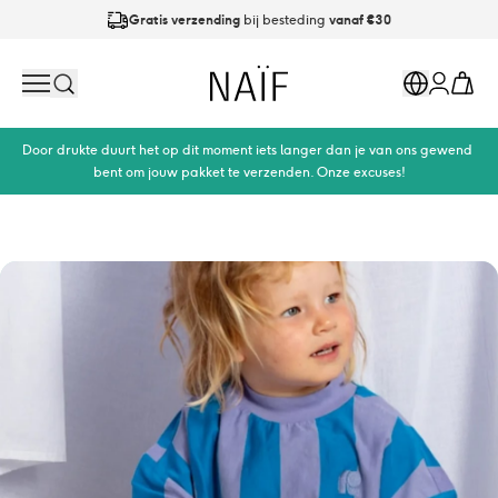
Gratis verzending
bij besteding
vanaf €30
Op werkdagen
vóór 21:00
besteld is
dezelfde dag verzonden
Naïf
Search
Markets
Cart
Account
Door drukte duurt het op dit moment iets langer dan je van ons gewend 
bent om jouw pakket te verzenden. Onze excuses!