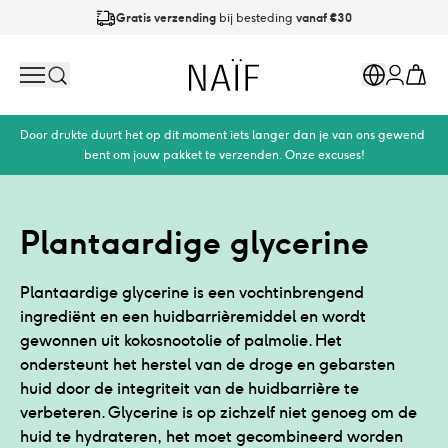
Gratis verzending
bij besteding
vanaf €30
Op werkdagen
vóór 21:00
besteld is
dezelfde dag verzonden
Naïf
Search
Markets
Cart
Account
Door drukte duurt het op dit moment iets langer dan je van ons gewend 
bent om jouw pakket te verzenden. Onze excuses!
Plantaardige glycerine
Plantaardige glycerine is een vochtinbrengend
ingrediënt en een huidbarrièremiddel en wordt
gewonnen uit kokosnootolie of palmolie. Het
ondersteunt het herstel van de droge en gebarsten
huid door de integriteit van de huidbarrière te
verbeteren. Glycerine is op zichzelf niet genoeg om de
huid te hydrateren, het moet gecombineerd worden