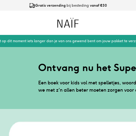
Gratis verzending
bij besteding
vanaf €30
Op werkdagen
vóór 21:00
besteld is
dezelfde dag verzonden
Naïf
t op dit moment iets langer dan je van ons gewend bent om jouw pakket te ver
Ontvang nu het Sup
Een boek voor kids vol met spelletjes, woord
we met z'n allen beter moeten zorgen voor 