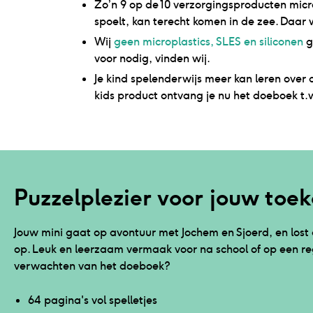
Zo’n 9 op de 10 verzorgingsproducten micr
spoelt, kan terecht komen in de zee. Daar w
Wij
geen microplastics, SLES en siliconen
g
voor nodig, vinden wij.
Je kind spelenderwijs meer kan leren ove
kids product ontvang je nu het doeboek t.w
Puzzelplezier voor jouw toe
Jouw mini gaat op avontuur met Jochem en Sjoerd, en lost
op. Leuk en leerzaam vermaak voor na school of op een r
verwachten van het doeboek?
64 pagina's vol spelletjes