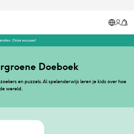
Markets
Cart
Account
zenden. Onze excuses!
ergroene Doeboek
zoekers en puzzels. Al spelenderwijs leren je kids over hoe
de wereld.