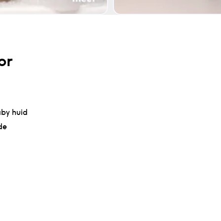
or
aby huid
de