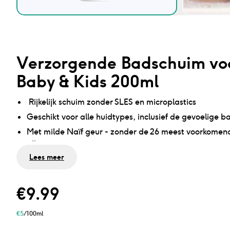
Verzorgende Badschuim vo
Baby & Kids 200ml
Rijkelijk schuim zonder SLES en microplastics
Geschikt voor alle huidtypes, inclusief de gevoelige b
Met milde Naïf geur - zonder de 26 meest voorkomen
allergenen
Lees meer
Dermatologisch getest
Geen microplastics, minerale oliën of siliconen
Veganistisch
€
9.99
Ontwikkeld en geproduceerd in Nederland
€
5
/100ml