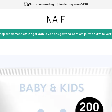
Gratis verzending
bij besteding
vanaf €30
Op werkdagen
vóór 21:00
besteld is
dezelfde dag verzonden
Naïf
t op dit moment iets langer dan je van ons gewend bent om jouw pakket te ver