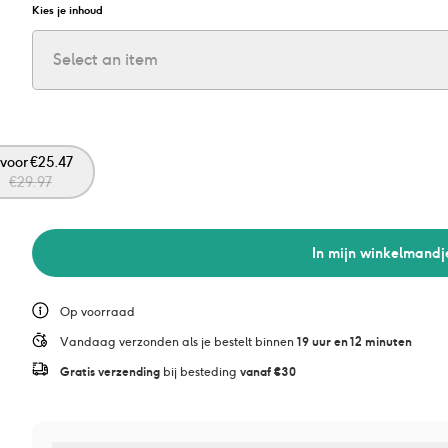
Kies je inhoud
Select an item
voor
€
25.47
€
29.97
In mijn winkelmandj
Op voorraad
Vandaag verzonden als je bestelt binnen 
19 uur en 12 minuten
Gratis verzending
 bij besteding 
vanaf €30