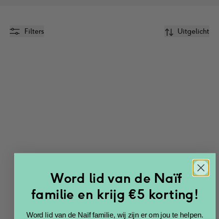
Filters
Uitgelicht
Word lid van de Naïf
Bad olie 100ml
familie en krijg €5 korting!
€
15.99
Word lid van de Naïf familie, wij zijn er om jou te helpen.