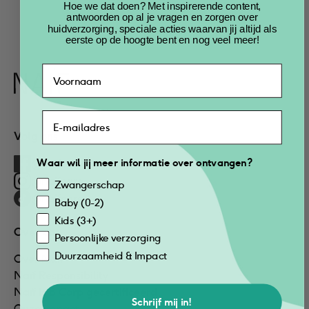
Voeg toe
Hoe we dat doen? Met inspirerende content,
antwoorden op al je vragen en zorgen over
huidverzorging, speciale acties waarvan jij altijd als
eerste op de hoogte bent en nog veel meer!
Naïf
Volg ons
@naifcare
Waar wil jij meer informatie over ontvangen?
@naifcare
Zwangerschap
@naifcare
Baby (0-2)
Kids (3+)
Over ons
Persoonlijke verzorging
Duurzaamheid & Impact
Over Naïf
Naïf Responsibility
Naïf is B Corp gecertificeerd
Schrijf mij in!
Onze impact