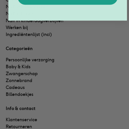
Naïf in ziekenhuizen
Naïf in hotels
Naïf in kinderdagverblijven
Werken bij
Ingrediëntenlijst (inci)
Categorieën
Persoonlijke verzorging
Baby & Kids
Zwangerschap
Zonnebrand
Cadeaus
Billendoekjes
Info & contact
Klantenservice
Retourneren