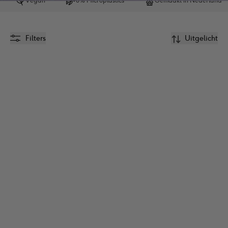
Vegan
0% Microplastics
Gemaakt in Nederland
Filters
Uitgelicht
0%
Nieuw
parfum
0%
parfum
2-in-1 Shampoo & 
2-in-1 Shampoo & 
Body Wash 0% 
Body Wash 0% 
Parfum voor Baby & 
Parfum 500ml
Kids 200ml 