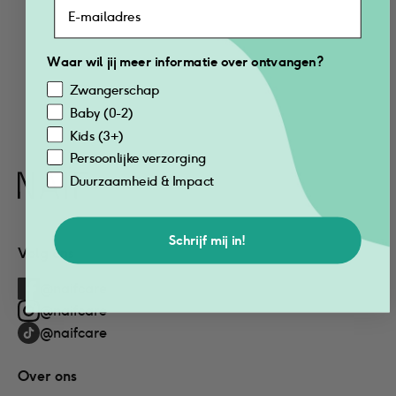
500ml
500ml
€
23.99
€
36.78
Waar wil jij meer informatie over ontvangen?
Voeg toe
Voeg toe
Zwangerschap
Baby (0-2)
Kids (3+)
Persoonlijke verzorging
Naïf
Duurzaamheid & Impact
Schrijf mij in!
Volg ons
@naifcare
@naifcare
@naifcare
Over ons