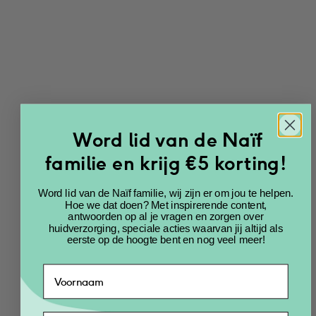
€
12.99
€
6.50
€
25.99
Voeg toe
Voeg toe
Word lid van de Naïf
familie en krijg €5 korting!
Word lid van de Naïf familie, wij zijn er om jou te helpen.
Hoe we dat doen? Met inspirerende content,
antwoorden op al je vragen en zorgen over
huidverzorging, speciale acties waarvan jij altijd als
eerste op de hoogte bent en nog veel meer!
Voordeelset 2-in-1 
Shampoo & Body 
2-in-1 Shampoo & 
Wash 0% Parfum 
Body Wash 0% 
Pompfles & 
Parfum 
Navulverpakking 
navulverpakking 