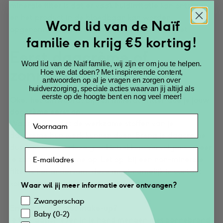
minerale filter is dat er vaak huidirritatie kan ontstaan,
en het product in de bloedbaan kan worden
Word lid van de Naïf
opgenomen (Klimová et al., 2013). Willen we niet.
familie en krijg €5 korting!
Eerst dagcrème of 
Word lid van de Naïf familie, wij zijn er om jou te helpen.
zonnebrand?
Hoe we dat doen? Met inspirerende content,
antwoorden op al je vragen en zorgen over
huidverzorging, speciale acties waarvan jij altijd als
eerste op de hoogte bent en nog veel meer!
Oke, het antwoord: bij een minerale filter doe je jouw
Waarom? Zodat de werkzame stoffen van je
dagcrème hun werk kunnen doen. Breng je dagcrème
dus aan en laat deze goed intrekken. Vervolgens smeer
je zonnebrandcrème op. Let op: bij een non-minerale
filter is het andersom, deze moet namelijk in contact
komen met de huid om zijn werk te doen.
Waar wil jij meer informatie over ontvangen?
Zwangerschap
Baby (0-2)
Je foundation even in je hand mengen met zonnebrand,