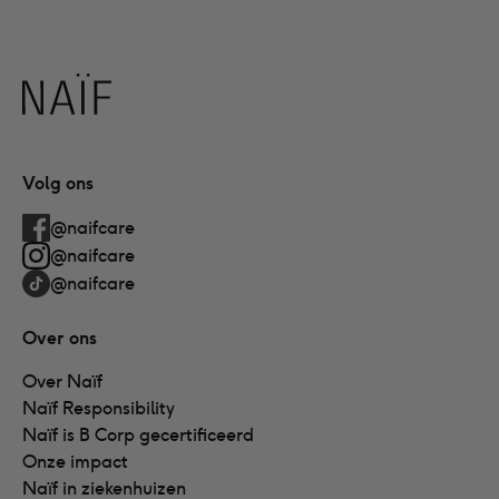
Naïf
Volg ons
@naifcare
@naifcare
@naifcare
Over ons
Over Naïf
Naïf Responsibility
Naïf is B Corp gecertificeerd
Onze impact
Naïf in ziekenhuizen