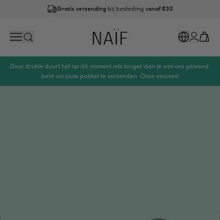
Gratis verzending
bij besteding
vanaf €30
Op werkdagen
vóór 21:00
besteld is
dezelfde dag verzonden
Naïf
Search
Markets
Cart
Account
Door drukte duurt het op dit moment iets langer dan je van ons gewend 
bent om jouw pakket te verzenden. Onze excuses!