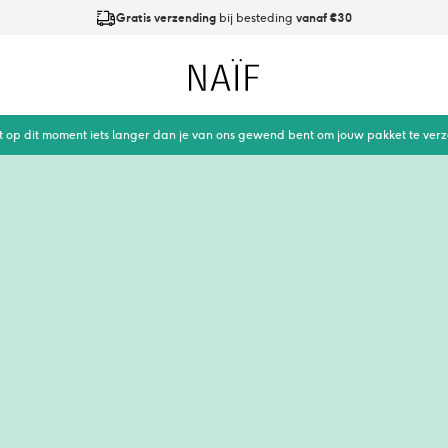
Gratis verzending
bij besteding
vanaf €30
Op werkdagen
vóór 21:00
besteld is
dezelfde dag verzonden
Naïf
t op dit moment iets langer dan je van ons gewend bent om jouw pakket te ver