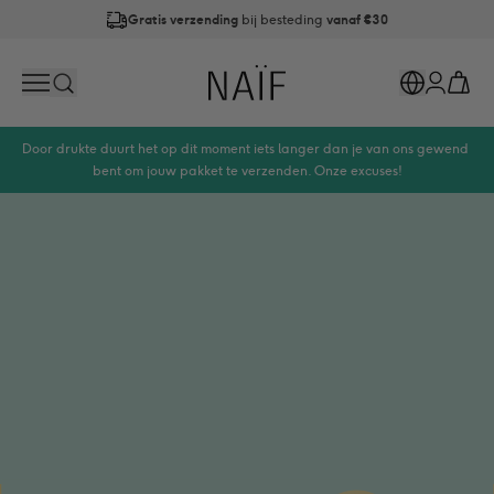
Gratis verzending
bij besteding
vanaf €30
Op werkdagen
vóór 21:00
besteld is
dezelfde dag verzonden
Naïf
Search
Markets
Cart
Account
Door drukte duurt het op dit moment iets langer dan je van ons gewend 
bent om jouw pakket te verzenden. Onze excuses!