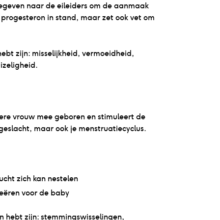
fgegeven naar de eileiders om de aanmaak
 progesteron in stand, maar zet ook vet om
t zijn: misselijkheid, vermoeidheid,
izeligheid.
dere vrouw mee geboren en stimuleert de
 geslacht, maar ook je menstruatiecyclus.
cht zich kan nestelen
reëren voor de baby
 hebt zijn: stemmingswisselingen,