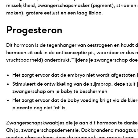
misselijkheid, zwangerschapsmasker (pigment), striae en
maken), grotere eetlust en een laag libido.
Progesteron
Dit hormoon is de tegenhanger van oestrogeen en houdt de 
hormoon zit ook in de anticonceptie pil, waardoor er dus mee
vruchtbaarheid) onderdrukt. Tijdens je zwangerschap doet
Het zorgt ervoor dat de embryo niet wordt afgestoten 
Stimuleert de ontwikkeling van de slijmprop, deze slui
zwangerschap om je baby te beschermen
Het zorgt ervoor dat de baby voeding krijgt via de kli
placenta nog niet ‘af’ is.
Zwangerschapskwaaltjes die je aan dit hormoon te danken 
Oh ja, zwangerschapsdementie. Ook brandend maagzuur, 
moeten plassen komt door de aanmaak van progesteron.