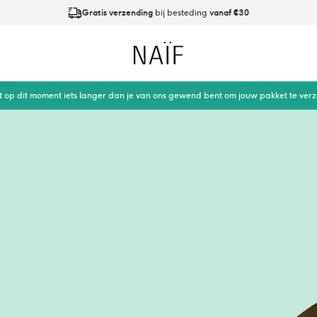
Gratis verzending
bij besteding
vanaf €30
Op werkdagen
vóór 21:00
besteld is
dezelfde dag verzonden
Naïf
t op dit moment iets langer dan je van ons gewend bent om jouw pakket te ver