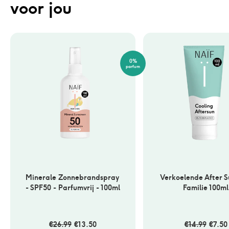
voor jou
0%
parfum
Minerale Zonnebrandspray 
Verkoelende After Su
- SPF50 - Parfumvrij - 100ml 
Familie 100ml
€
26.99
€
13.50
€
14.99
€
7.50