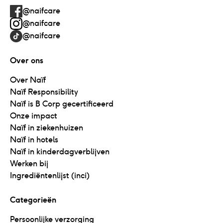
@naifcare
@naifcare
@naifcare
Over ons
Over Naïf
Naïf Responsibility
Naïf is B Corp gecertificeerd
Onze impact
Naïf in ziekenhuizen
Naïf in hotels
Naïf in kinderdagverblijven
Werken bij
Ingrediëntenlijst (inci)
Categorieën
Persoonlijke verzorging