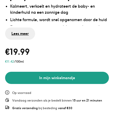
Kalmeert, verkoelt en hydrateert de baby- en
kinderhuid na een zonnige dag
Lichte formule, wordt snel opgenomen door de huid
Extra verzorging met natuurlijke ingrediënten als
aloë vera en plantaardige glycerine
Lees meer
Bevat geen microplastics en siliconen en met 0%
toegevoegd parfum
€
19.99
€
11.42
/100ml
In mijn winkelmandje
Op voorraad
Vandaag verzonden als je bestelt binnen 
15 uur en 21 minuten
Gratis verzending
 bij besteding 
vanaf €30