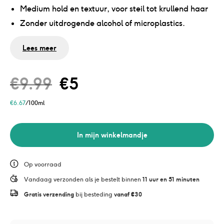
Medium hold en textuur, voor steil tot krullend haar
Zonder uitdrogende alcohol of microplastics.
Fris & fruitig: Met milde geur van limoen en zwarte
Lees meer
bes
€
9.99
€
5
€
6.67
/100ml
In mijn winkelmandje
Op voorraad
Vandaag verzonden als je bestelt binnen 
11 uur en 51 minuten
Gratis verzending
 bij besteding 
vanaf €30