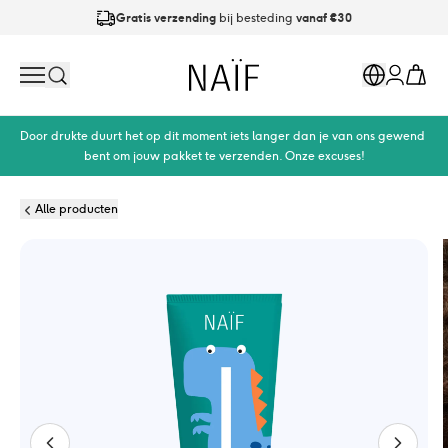
Gratis verzending
bij besteding
vanaf €30
Op werkdagen
vóór 21:00
besteld is
dezelfde dag verzonden
Naïf
Search
Markets
Cart
Account
Door drukte duurt het op dit moment iets langer dan je van ons gewend 
bent om jouw pakket te verzenden. Onze excuses!
Alle producten