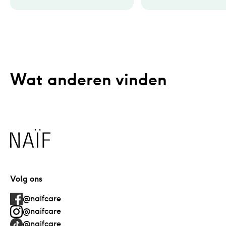
Wat anderen vinden
Naïf
Volg ons
@naifcare
@naifcare
@naifcare