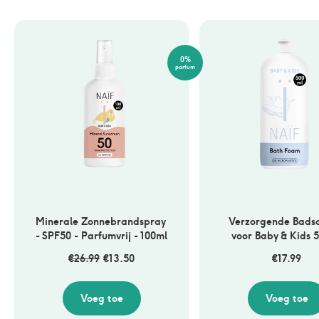
0%
parfum
Minerale Zonnebrandspray 
Verzorgende Badsc
- SPF50 - Parfumvrij - 100ml 
voor Baby & Kids 
€
26.99
€
13.50
€
17.99
Voeg toe
Voeg toe