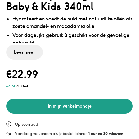
Baby & Kids 340ml
Hydrateert en voedt de huid met natuurlijke oliën als
zoete amandel- en macadamia olie
Voor dagelijks gebruik & geschikt voor de gevoelige
babyhuid
Geen minerale olie en microplastics
Lees meer
Dermatologisch getest
€
22.99
€
4.60
/100ml
In mijn winkelmandje
Op voorraad
Vandaag verzonden als je bestelt binnen 
1 uur en 30 minuten