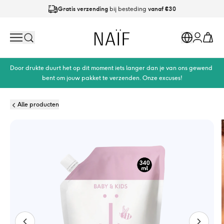
Gratis verzending
bij besteding
vanaf €30
Op werkdagen
vóór 21:00
besteld is
dezelfde dag verzonden
Naïf
Search
Markets
Cart
Account
Door drukte duurt het op dit moment iets langer dan je van ons gewend 
bent om jouw pakket te verzenden. Onze excuses!
Alle producten