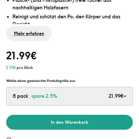
Plastik- (und Mikroplastik-) freie Tücher aus
nachhaltigen Holzfasern
Reinigt und schützt den Po, den Körper und das
Gesicht
Hergestellt mit pflegenden Inhaltsstoffen wie Aloe
Mehr erfahren
Vera und Bambus
0% Alkohol- und Parfümzusatz
21.99
€
Geeignet für empfindliche und trockene Babyhaut
2.75
€
pro Stück
Wähle deine gewünschte Produktgröße aus
8 pack
spare
2.5%
21.99
€
In den Warenkorb