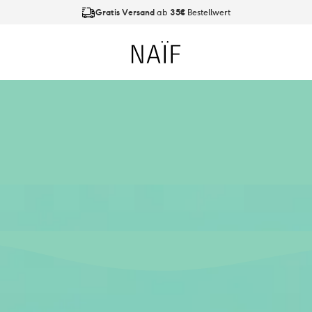
Gratis Versand
ab
35€
Bestellwert
An Werktagen bis
21:00 Uhr
bestellt, Versand am
nächsten Tag
Naïf
ar nicht so viel. Bei
und nicht weniger.