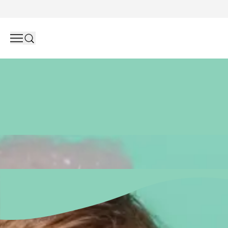
Search
So viel Auswahl und Ratschläge – dabei braucht dein Baby g
Naïf findest du alles, was dein Baby braucht. Nicht mehr 
Alles was dein Baby braucht