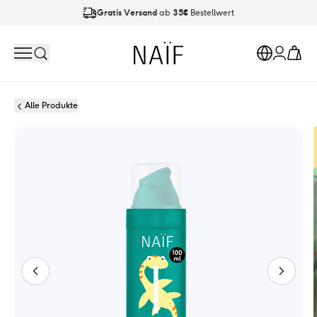
Gratis Versand
ab
35€
Bestellwert
An Werktagen bis
21:00 Uhr
bestellt, Versand am
nächsten Tag
Naïf
Search
Markets
Cart
Account
Alle Produkte