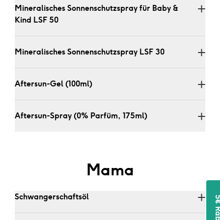
Mineralisches Sonnenschutzspray für Baby & 
Kind LSF 50 
Mineralisches Sonnenschutzspray LSF 30 
Aftersun-Gel (100ml)
Melde dich an und erhalte €5
Rabatt auf deine erste
Aftersun-Spray (0% Parfüm, 175ml)
Bestellung!
Sei die erste Person, die über Angebote, neue
Produkte und Tipps & Tricks informiert wird.
Mama
Schwangerschaftsöl