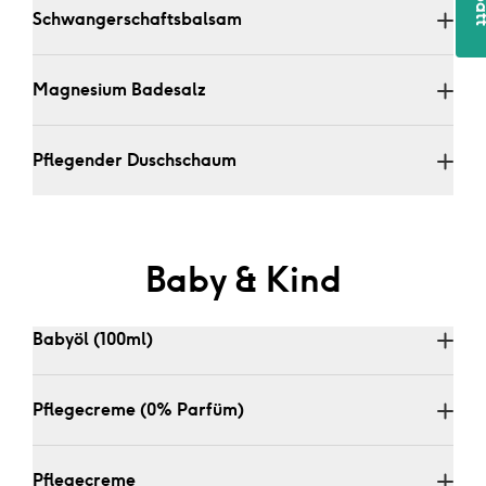
Schwangerschaftsbalsam
Meine Interessen:
Baby (0-2)
Magnesium Badesalz
Kids (3+)
Schwangerschaft
Pflegender Duschschaum
Erwachsene
Impact
Melde mich an!
Baby & Kind
Babyöl (100ml)
Pflegecreme (0% Parfüm)
Pflegecreme 