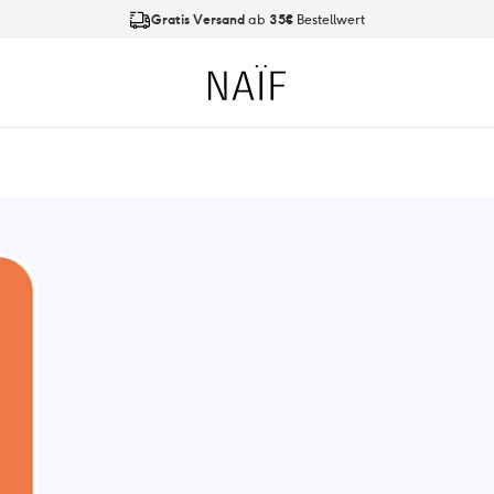
Gratis Versand
ab
35€
Bestellwert
An Werktagen bis
21:00 Uhr
bestellt, Versand am
nächsten Tag
Naïf