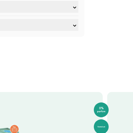
0%
parfüm
Vorteilset