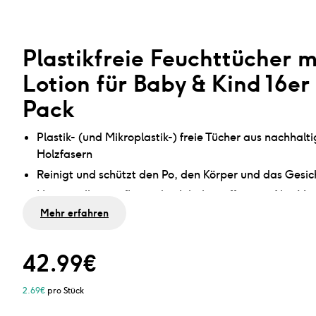
Plastikfreie Feuchttücher m
Lotion für Baby & Kind 16er
Pack
Plastik- (und Mikroplastik-) freie Tücher aus nachhalt
Holzfasern
Reinigt und schützt den Po, den Körper und das Gesic
Hergestellt mit pflegenden Inhaltsstoffen wie Aloe Ve
Bambus
Mehr erfahren
0% Alkohol- und Parfümzusatz
Geeignet für empfindliche und trockene Babyhaut
42.99
€
2.69
€
pro Stück