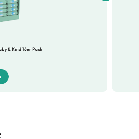
Baby & Kind 16er Pack
n
t