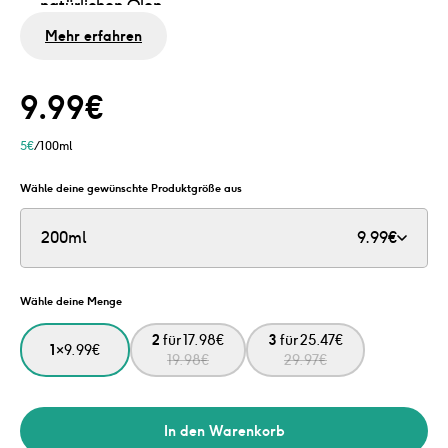
natürlichen Ölen
0% SLES
Mehr erfahren
Ohne Mikroplastik, Mineralöle oder Silikone
Für alle Haartypen, auch für gefärbtes Haar und
9.99
€
empfindliche Kopfhaut
5
€
/100ml
Wähle deine gewünschte Produktgröße aus
200ml
9.99
€
Wähle deine Menge
2
für
17.98
€
3
für
25.47
€
1
×
9.99
€
19.98
€
29.97
€
In den Warenkorb