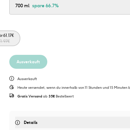
700 ml
spare
66.7%
ür
61.17
€
1.97
€
Ausverkauft
Ausverkauft
Heute versendet, wenn du innerhalb von 11 Stunden und 15 Minuten be
Gratis Versand
 ab 
35€
 Bestellwert
Details