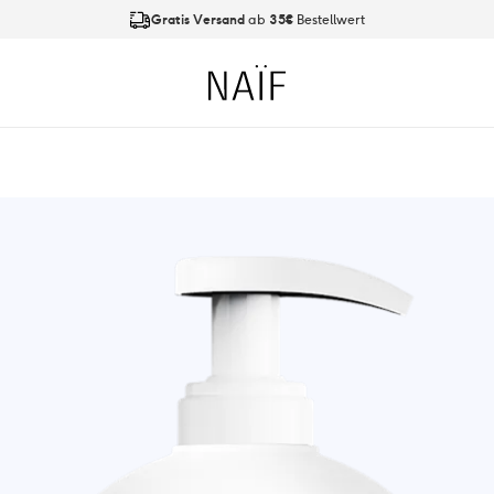
Gratis Versand
ab
35€
Bestellwert
An Werktagen bis
21:00 Uhr
bestellt, Versand am
nächsten Tag
Naïf