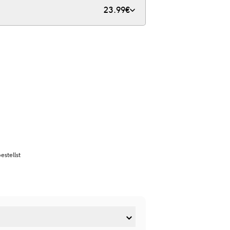
23.99
€
stellst