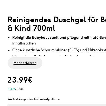
Reinigendes Duschgel für 
& Kind 700ml
Reinigt die Babyhaut sanft und pflegend mit natürlic
Inhaltsstoffen
Ohne künstliche Schaumbildner (SLES) und Mikroplast
Mit sanftem Duft, frei von den 26 häufigsten Allergen
Mehr erfahren
Flasche leer? Fülle sie mit unserem Nachfüllpack nac
spare 76% Plastik
In praktischer Pumpflasche
23.99
€
3.43
€
/100ml
Wähle deine gewünschte Produktgröße aus