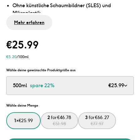
Ohne künstliche Schaumbildner (SLES) und
Mikroplastik
Mit sanftem Duft, frei von den 26 häufigsten
Mehr erfahren
Allergenen
Flasche leer? Fülle sie mit unserem Nachfüllpack
€
25.99
nach und spare 76% Plastik
In praktischer Pumpflasche
€
5.20
/100ml
Wähle deine gewünschte Produktgröße aus
500ml
spare
22%
€
25.99
Wähle deine Menge
2
für
€
46.78
3
für
€
66.27
1
×
€
25.99
€
51.98
€
77.97