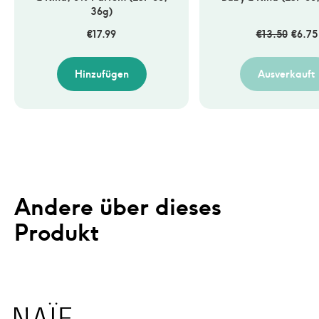
36g)
€
17.99
€
13.50
€
6.75
Hinzufügen
Ausverkauft
Andere über dieses 
Produkt
Naïf