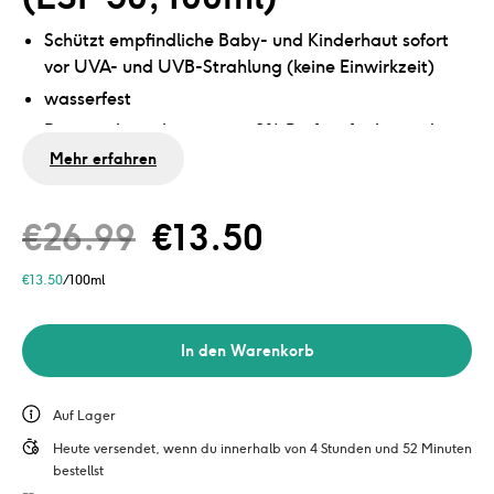
Schützt empfindliche Baby- und Kinderhaut sofort
vor UVA- und UVB-Strahlung (keine Einwirkzeit)
wasserfest
Dermatologisch getestet, 0% Parfüm für besonders
empfindliche Haut
Mehr erfahren
Korallenfreundlich: Ohne Oxybenzon, Octinoxat,
Octocrylen und Avobenzon
€
26.99
€
13.50
€
13.50
/100ml
In den Warenkorb
Auf Lager
Heute versendet, wenn du innerhalb von 4 Stunden und 52 Minuten 
bestellst