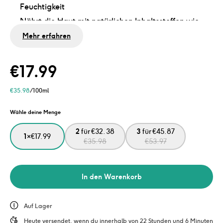
Feuchtigkeit
Nährt die Haut mit natürlichen Inhaltsstoffen wie
Macadamiaöl und Sheabutter
Mehr erfahren
Stellt den natürlichen Feuchtigkeitshaushalt der
Haut wieder her
€
17.99
Alle Produkte von Naïf sind 100 % vegan,
dermatologisch getestet und enthalten kein
€
35.98
/100ml
Mikroplastik.
Wähle deine Menge
2
für
€
32.38
3
für
€
45.87
1
×
€
17.99
€
35.98
€
53.97
In den Warenkorb
Auf Lager
Heute versendet, wenn du innerhalb von 22 Stunden und 6 Minuten 