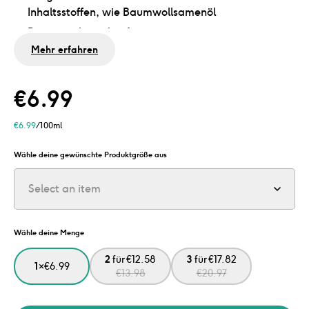
Inhaltsstoffen, wie Baumwollsamenöl
Brennt nicht in den Augen
Mehr erfahren
Ohne Sulfate, Silikone und Mikroplastik
Dermatologisch getestet und vegan
€
6.99
€
6.99
/100ml
Wähle deine gewünschte Produktgröße aus
Select an item
Wähle deine Menge
2
für
€
12.58
3
für
€
17.82
1
×
€
6.99
€
13.98
€
20.97