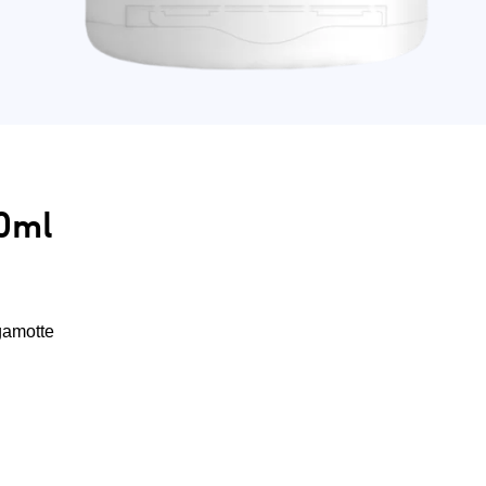
0ml
gamotte
für eine