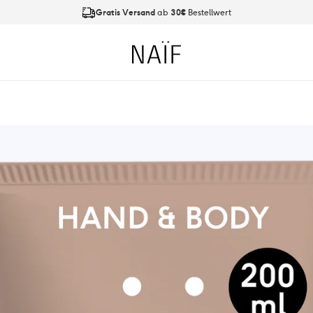
Gratis Versand
ab
30€
Bestellwert
An Werktagen bis
21:00 Uhr
bestellt, Versand am
nächsten Tag
Naïf