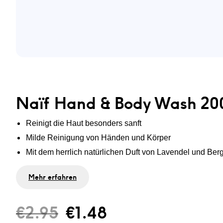
Naïf Hand & Body Wash 20
Reinigt die Haut besonders sanft
Milde Reinigung von Händen und Körper
Mit dem herrlich natürlichen Duft von Lavendel und Ber
Ohne SLES und Mikroplastik
Mehr erfahren
Mit natürlichen Inhaltsstoffen wie pflanzlichem Glycerin 
intensive Feuchtigkeitsversorgung
€
2.95
€
1.48