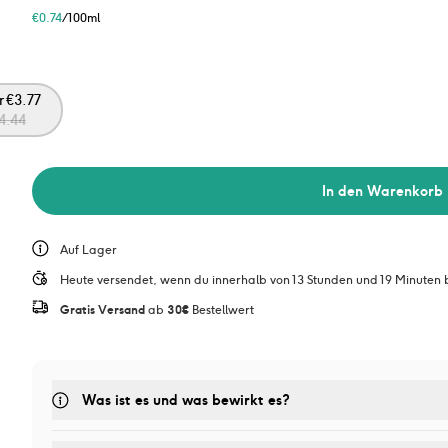
€
0.74
/100ml
r
€
3.77
4.44
In den Warenkorb
Auf Lager
Heute versendet, wenn du innerhalb von 13 Stunden und 19 Minuten b
Gratis Versand
 ab 
30€
 Bestellwert
Was ist es und was bewirkt es? 