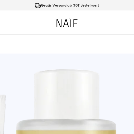
Gratis Versand
ab
30€
Bestellwert
An Werktagen bis
21:00 Uhr
bestellt, Versand am
nächsten Tag
Naïf