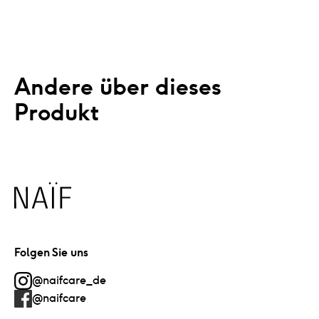
Andere über dieses 
Produkt
Naïf
Folgen Sie uns
@naifcare_de
@naifcare