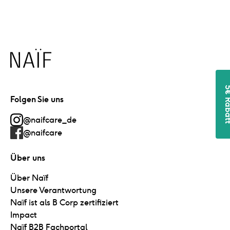
Naïf
5€ Ra
Folgen Sie uns
@naifcare_de
@naifcare
Über uns
Über Naïf
Unsere Verantwortung
Naïf ist als B Corp zertifiziert
Impact
Naïf B2B Fachportal