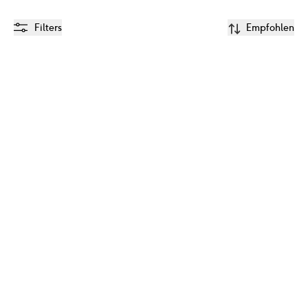
Filters
Empfohlen
Kühlendes Aftersun-
Gel (100ml)
14.99
€
7.50
€
Hinzufügen