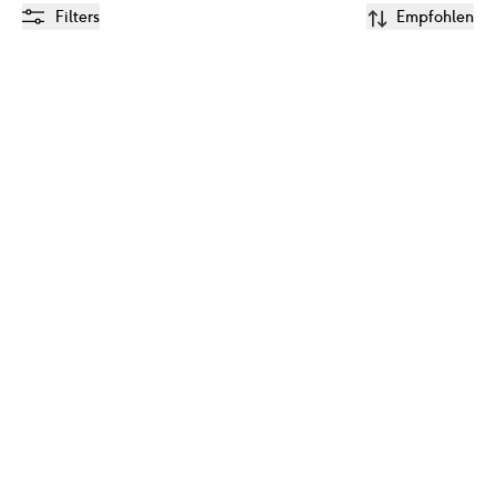
Filters
Empfohlen
Shampoo & 
Shampoo + 
Waschgel Baby & 
Haarlotion Set
Kind 
Pumpenspender 
500ml
28.99
€
18.35
€