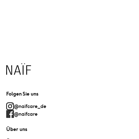
500ml)
27.99
€
Hinzufügen
Naïf
Folgen Sie uns
@naifcare_de
@naifcare
Über uns