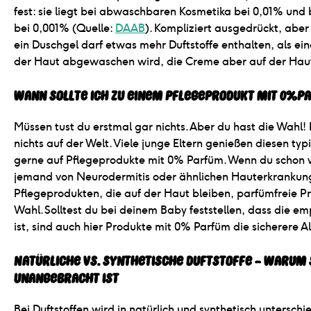
fest: sie liegt bei abwaschbaren Kosmetika bei 0,01% und 
bei 0,001% (Quelle:
DAAB
). Kompliziert ausgedrückt, aber 
ein Duschgel darf etwas mehr Duftstoffe enthalten, als ei
der Haut abgewaschen wird, die Creme aber auf der Haut
Wann sollte ich zu einem Pflegeprodukt mit 0% P
Müssen tust du erstmal gar nichts. Aber du hast die Wahl! D
nichts auf der Welt. Viele junge Eltern genießen diesen t
gerne auf Pflegeprodukte mit 0% Parfüm. Wenn du schon we
jemand von Neurodermitis oder ähnlichen Hauterkrankunge
Pflegeprodukten, die auf der Haut bleiben, parfümfreie P
Wahl. Solltest du bei deinem Baby feststellen, dass die em
ist, sind auch hier Produkte mit 0% Parfüm die sicherere Al
Natürliche vs. synthetische Duftstoffe - warum
unangebracht ist
Bei Duftstoffen wird in natürlich und synthetisch untersch