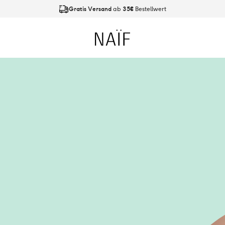
Gratis Versand
ab
35€
Bestellwert
An Werktagen bis
21:00 Uhr
bestellt, Versand am
nächsten Tag
Naïf