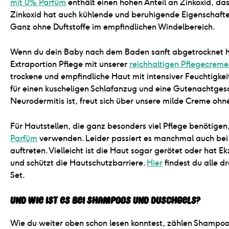
mit 0% Parfüm
enthält einen hohen Anteil an Zinkoxid, das
Zinkoxid hat auch kühlende und beruhigende Eigenschafte
Ganz ohne Duftstoffe im empfindlichen Windelbereich.
Wenn du dein Baby nach dem Baden sanft abgetrocknet has
Extraportion Pflege mit unserer
reichhaltigen Pflegecrem
trockene und empfindliche Haut mit intensiver Feuchtigkeit 
für einen kuscheligen Schlafanzug und eine Gutenachtgesch
Neurodermitis ist, freut sich über unsere milde Creme ohne
Für Hautstellen, die ganz besonders viel Pflege benötige
Parfüm
verwenden. Leider passiert es manchmal auch bei B
auftreten. Vielleicht ist die Haut sogar gerötet oder hat
und schützt die Hautschutzbarriere.
Hier
findest du alle d
Set.
Und wie ist es bei Shampoos und Duschgels?
Wie du weiter oben schon lesen konntest, zählen Shamp