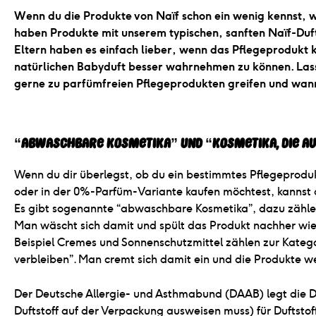
Wenn du die Produkte von Naïf schon ein wenig kennst, we
haben Produkte mit unserem typischen, sanften Naïf-Du
Eltern haben es einfach lieber, wenn das Pflegeprodukt 
natürlichen Babyduft besser wahrnehmen zu können. La
gerne zu parfümfreien Pflegeprodukten greifen und wann e
“Abwaschbare Kosmetika” und “Kosmetika, die au
Wenn du dir überlegst, ob du ein bestimmtes Pflegeprodukt
oder in der 0%-Parfüm-Variante kaufen möchtest, kannst 
Es gibt sogenannte “abwaschbare Kosmetika”, dazu zähle
Man wäscht sich damit und spült das Produkt nachher wi
Beispiel Cremes und Sonnenschutzmittel zählen zur Katego
verbleiben”. Man cremt sich damit ein und die Produkte
Der Deutsche Allergie- und Asthmabund (DAAB) legt die 
Duftstoff auf der Verpackung ausweisen muss) für Duftstoff