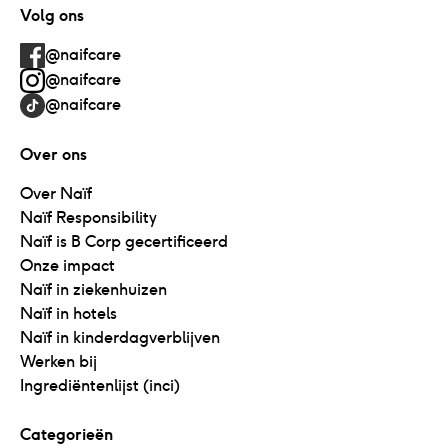
Volg ons
@naifcare
@naifcare
@naifcare
Over ons
Over Naïf
Naïf Responsibility
Naïf is B Corp gecertificeerd
Onze impact
Naïf in ziekenhuizen
Naïf in hotels
Naïf in kinderdagverblijven
Werken bij
Ingrediëntenlijst (inci)
Categorieën