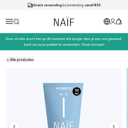
Gratis verzending
bij besteding
vanaf €30
Op werkdagen
vóór 21:00
besteld is
dezelfde dag verzonden
Naïf
Search
Markets
Cart
Account
Door drukte duurt het op dit moment iets langer dan je van ons gewend 
bent om jouw pakket te verzenden. Onze excuses!
Alle producten