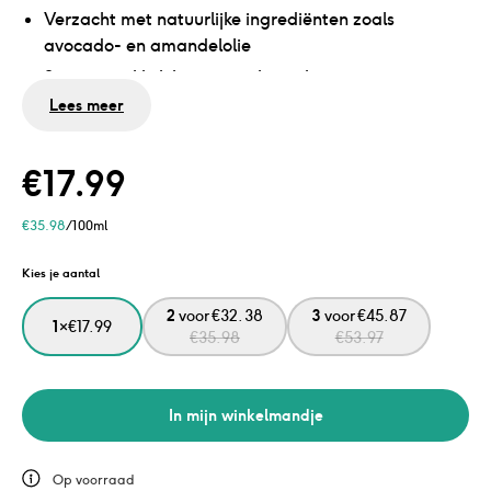
Verzacht met natuurlijke ingrediënten zoals
avocado- en amandelolie
Smeert makkelijk uit en trekt snel in
Lees meer
Geen mineralie olie, microplastics of siliconen
Vegan en
Dermatologisch getest
€
17.99
€
35.98
/100ml
Kies je aantal
2
voor
€
32.38
3
voor
€
45.87
1
×
€
17.99
€
35.98
€
53.97
In mijn winkelmandje
Op voorraad